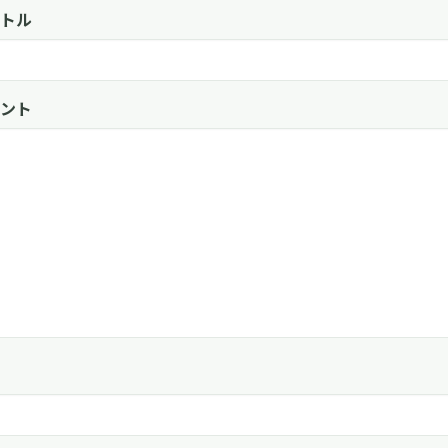
トル
ント