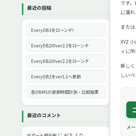
です。
最近の投稿
に濡れ
または
EveryDB3をローンチ!
XYZ
EveryDB2のver2.3をローンチ
ィに所
EveryDB2のver2.2をローンチ
新しく 
しいペ
EveryDB2をver1.1へ更新
各DBMSの更新時間計測・比較結果
最近のコメント
メー
に
ACE
より
サポート掲示板